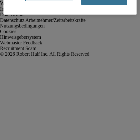
Impressum
Datenschutz
Datenschutz Arbeitnehmer/Zeitarbeitskräfte
Nutzungsbedingungen
Cookies
Hinweisgebersystem
Webmaster Feedback
Recruitment Scam