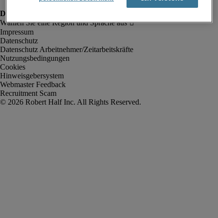
Impressum
Datenschutz
Datenschutz Arbeitnehmer/Zeitarbeitskräfte
Nutzungsbedingungen
Cookies
Hinweisgebersystem
Webmaster Feedback
Recruitment Scam