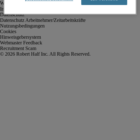
Impressum
Datenschutz
Datenschutz Arbeitnehmer/Zeitarbeitskräfte
Nutzungsbedingungen
Cookies
Hinweisgebersystem
Webmaster Feedback
Recruitment Scam