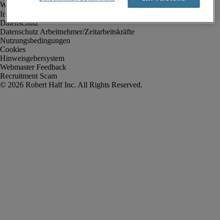
Impressum
Datenschutz
Datenschutz Arbeitnehmer/Zeitarbeitskräfte
Nutzungsbedingungen
Cookies
Hinweisgebersystem
Webmaster Feedback
Recruitment Scam