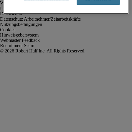
Impressum
Datenschutz
Datenschutz Arbeitnehmer/Zeitarbeitskräfte
Nutzungsbedingungen
Cookies
Hinweisgebersystem
Webmaster Feedback
Recruitment Scam