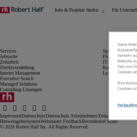
Diese Webs
Nutzererfa
Verkehr au
Jobsuche
Finanz- & Rechn
Website au
Zeitarbeit
IT-Bereich
Opt-out-Si
Direktvermittlung
Kaufmännischer 
Cookies ü
Interim Management
Legal
Executive Search
Ihre Nutzu
Managed Solutions
Cookies un
Consulting-Lösungen
Verkaufen 
Impressum
Datenschutz
Datenschutz Arbeitnehmer/Zeitarbeitskräfte
Nut
Hinweisgebersystem
Webmaster Feedback
Recruitment Scam