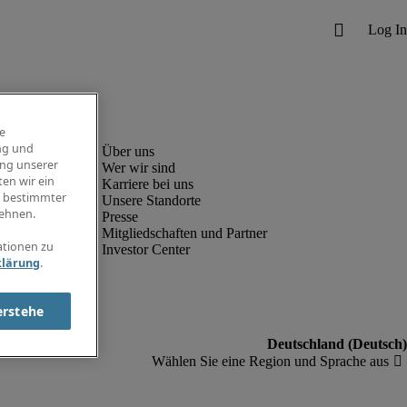
e
ng und
ung unserer
Wer wir sind
en wir ein
Karriere bei uns
g bestimmter
Unsere Standorte
ehnen.
Presse
Mitgliedschaften und Partner
ationen zu
Investor Center
klärung
.
erstehe