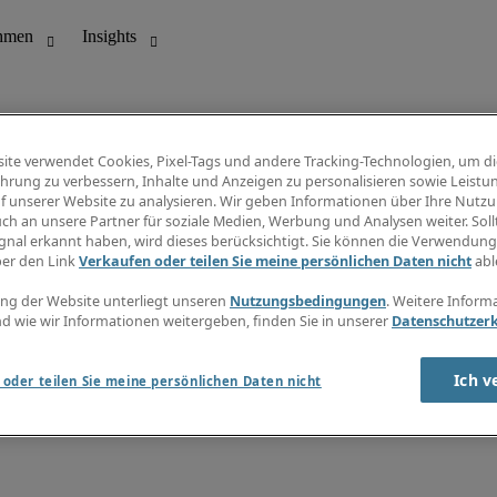
ite verwendet Cookies, Pixel-Tags und andere Tracking-Technologien, um di
hrung zu verbessern, Inhalte und Anzeigen zu personalisieren sowie Leistu
f unserer Website zu analysieren. Wir geben Informationen über Ihre Nutz
ungswesen
Info Center
ch an unsere Partner für soziale Medien, Werbung und Analysen weiter. Sollt
Jobübersicht
gnal erkannt haben, wird dieses berücksichtigt. Sie können die Verwendun
Bereich
Gehaltsübersicht
ber den Link
Verkaufen oder teilen Sie meine persönlichen Daten nicht
abl
E-Learning
Newsletter
ng der Website unterliegt unseren
Nutzungsbedingungen
. Weitere Inform
d wie wir Informationen weitergeben, finden Sie in unserer
Datenschutzer
Ich v
oder teilen Sie meine persönlichen Daten nicht
zungsbedingungen
Cookies