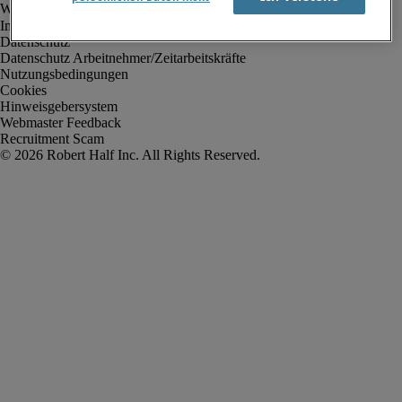
Impressum
Datenschutz
Datenschutz Arbeitnehmer/Zeitarbeitskräfte
Nutzungsbedingungen
Cookies
Hinweisgebersystem
Webmaster Feedback
Recruitment Scam