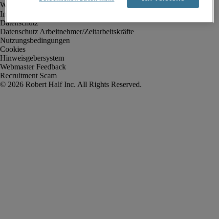
Impressum
Datenschutz
Datenschutz Arbeitnehmer/Zeitarbeitskräfte
Nutzungsbedingungen
Cookies
Hinweisgebersystem
Webmaster Feedback
Recruitment Scam