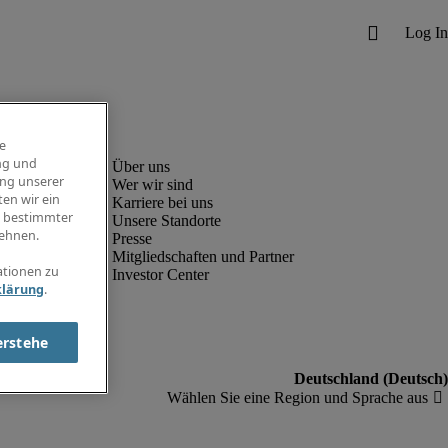
e
ng und
ung unserer
Wer wir sind
en wir ein
Karriere bei uns
g bestimmter
Unsere Standorte
ehnen.
Presse
Mitgliedschaften und Partner
ationen zu
Investor Center
klärung
.
erstehe