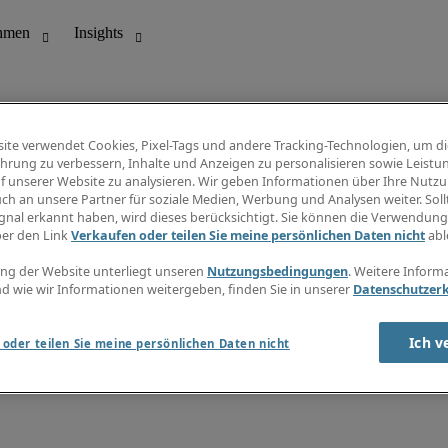
ite verwendet Cookies, Pixel-Tags und andere Tracking-Technologien, um di
hrung zu verbessern, Inhalte und Anzeigen zu personalisieren sowie Leistu
f unserer Website zu analysieren. Wir geben Informationen über Ihre Nutz
ungswesen
Info Center
ch an unsere Partner für soziale Medien, Werbung und Analysen weiter. Sollt
Jobübersicht
gnal erkannt haben, wird dieses berücksichtigt. Sie können die Verwendun
Bereich
Gehaltsübersicht
ber den Link
Verkaufen oder teilen Sie meine persönlichen Daten nicht
abl
E-Learning
Newsletter
ng der Website unterliegt unseren
Nutzungsbedingungen
. Weitere Inform
d wie wir Informationen weitergeben, finden Sie in unserer
Datenschutzer
Ich v
oder teilen Sie meine persönlichen Daten nicht
zungsbedingungen
Cookies