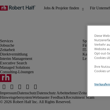
Diese Webs
Nutzererfa
Verkehr au
Jobsuche
Finanz- & Rechn
Website au
Zeitarbeit
IT-Bereich
Opt-out-Si
Direktvermittlung
Kaufmännischer 
Cookies ü
Interim Management
Legal
Executive Search
Ihre Nutzu
Managed Solutions
Cookies un
Consulting-Lösungen
Verkaufen 
Impressum
Datenschutz
Datenschutz Arbeitnehmer/Zeitarbeitskräfte
Nut
Hinweisgebersystem
Webmaster Feedback
Recruitment Scam