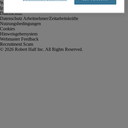
Impressum
Datenschutz
Datenschutz Arbeitnehmer/Zeitarbeitskräfte
Nutzungsbedingungen
Cookies
Hinweisgebersystem
Webmaster Feedback
Recruitment Scam