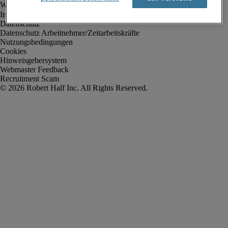
Impressum
Datenschutz
Datenschutz Arbeitnehmer/Zeitarbeitskräfte
Nutzungsbedingungen
Cookies
Hinweisgebersystem
Webmaster Feedback
Recruitment Scam