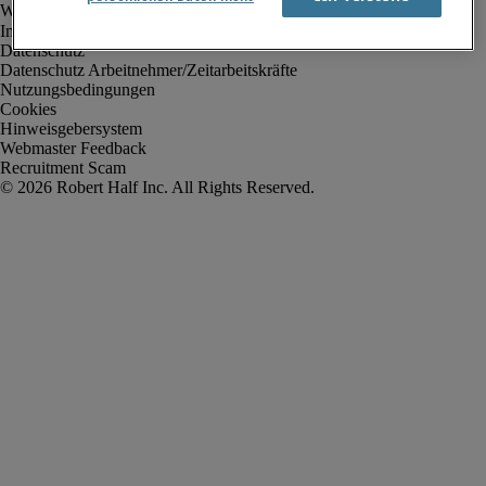
Impressum
Datenschutz
Datenschutz Arbeitnehmer/Zeitarbeitskräfte
Nutzungsbedingungen
Cookies
Hinweisgebersystem
Webmaster Feedback
Recruitment Scam