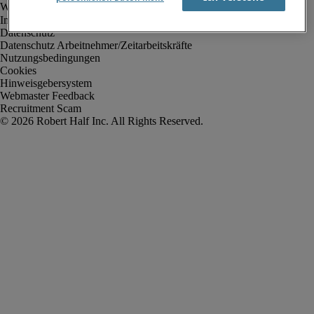
Impressum
Datenschutz
Datenschutz Arbeitnehmer/Zeitarbeitskräfte
Nutzungsbedingungen
Cookies
Hinweisgebersystem
Webmaster Feedback
Recruitment Scam