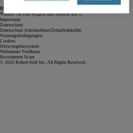
Impressum
Datenschutz
Datenschutz Arbeitnehmer/Zeitarbeitskräfte
Nutzungsbedingungen
Cookies
Hinweisgebersystem
Webmaster Feedback
Recruitment Scam