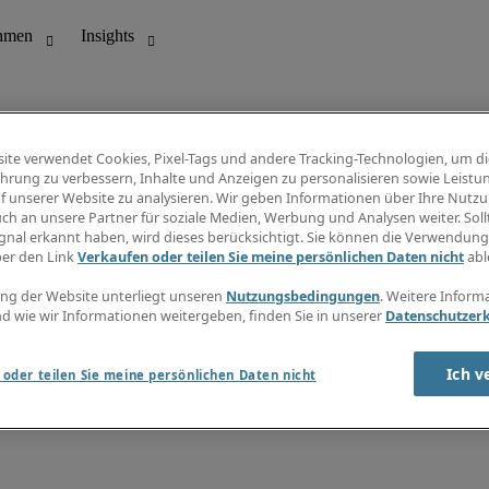
ite verwendet Cookies, Pixel-Tags und andere Tracking-Technologien, um di
hrung zu verbessern, Inhalte und Anzeigen zu personalisieren sowie Leistu
f unserer Website zu analysieren. Wir geben Informationen über Ihre Nutz
ungswesen
Info Center
ch an unsere Partner für soziale Medien, Werbung und Analysen weiter. Sollt
Jobübersicht
gnal erkannt haben, wird dieses berücksichtigt. Sie können die Verwendun
Bereich
Gehaltsübersicht
ber den Link
Verkaufen oder teilen Sie meine persönlichen Daten nicht
abl
E-Learning
Newsletter
ng der Website unterliegt unseren
Nutzungsbedingungen
. Weitere Inform
d wie wir Informationen weitergeben, finden Sie in unserer
Datenschutzer
Ich v
oder teilen Sie meine persönlichen Daten nicht
zungsbedingungen
Cookies