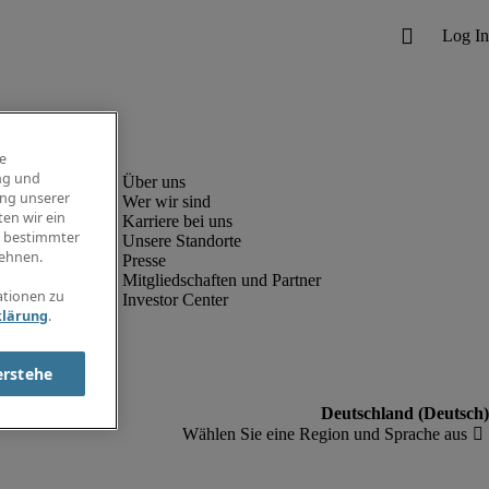
e
ng und
ung unserer
Wer wir sind
en wir ein
Karriere bei uns
g bestimmter
Unsere Standorte
ehnen.
Presse
Mitgliedschaften und Partner
ationen zu
Investor Center
klärung
.
erstehe