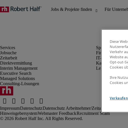
Diese Webs
Nutzererfa
Verkehr au
Jobsuche
Finanz- & Rechn
Website au
Zeitarbeit
IT-Bereich
Opt-out-Si
Direktvermittlung
Kaufmännischer 
Cookies ü
Interim Management
Legal
Executive Search
Ihre Nutzu
Managed Solutions
Cookies un
Consulting-Lösungen
Verkaufen 
Impressum
Datenschutz
Datenschutz Arbeitnehmer/Zeitarbeitskräfte
Nut
Hinweisgebersystem
Webmaster Feedback
Recruitment Scam