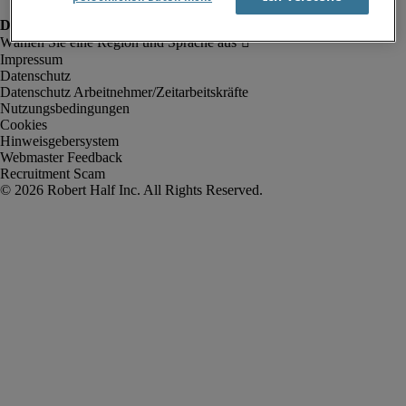
Impressum
Datenschutz
Datenschutz Arbeitnehmer/Zeitarbeitskräfte
Nutzungsbedingungen
Cookies
Hinweisgebersystem
Webmaster Feedback
Recruitment Scam