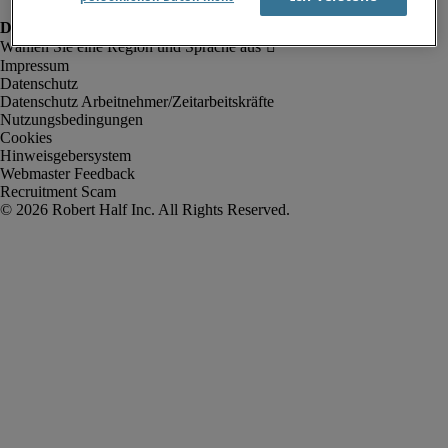
Impressum
Datenschutz
Datenschutz Arbeitnehmer/Zeitarbeitskräfte
Nutzungsbedingungen
Cookies
Hinweisgebersystem
Webmaster Feedback
Recruitment Scam