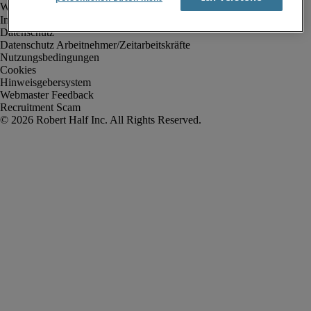
Impressum
Datenschutz
Datenschutz Arbeitnehmer/Zeitarbeitskräfte
Nutzungsbedingungen
Cookies
Hinweisgebersystem
Webmaster Feedback
Recruitment Scam