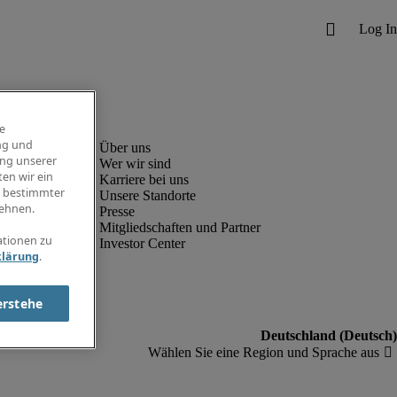
e
ng und
ung unserer
Wer wir sind
en wir ein
Karriere bei uns
g bestimmter
Unsere Standorte
ehnen.
Presse
Mitgliedschaften und Partner
ationen zu
Investor Center
klärung
.
erstehe