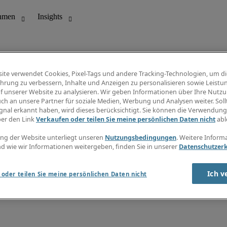
ite verwendet Cookies, Pixel-Tags und andere Tracking-Technologien, um di
hrung zu verbessern, Inhalte und Anzeigen zu personalisieren sowie Leistu
f unserer Website zu analysieren. Wir geben Informationen über Ihre Nutz
ungswesen
Info Center
ch an unsere Partner für soziale Medien, Werbung und Analysen weiter. Sollt
Jobübersicht
gnal erkannt haben, wird dieses berücksichtigt. Sie können die Verwendun
Bereich
Gehaltsübersicht
ber den Link
Verkaufen oder teilen Sie meine persönlichen Daten nicht
abl
E-Learning
Newsletter
ng der Website unterliegt unseren
Nutzungsbedingungen
. Weitere Inform
d wie wir Informationen weitergeben, finden Sie in unserer
Datenschutzer
Ich v
oder teilen Sie meine persönlichen Daten nicht
zungsbedingungen
Cookies