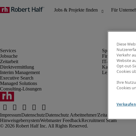
Diese Webs
Nutzererfa
Verkehr au
Jobsuche
Finanz- & Rechn
Website au
Zeitarbeit
IT-Bereich
Opt-out-Si
Direktvermittlung
Kaufmännischer 
Cookies ü
Interim Management
Legal
Executive Search
Ihre Nutzu
Managed Solutions
Cookies un
Consulting-Lösungen
Verkaufen 
Impressum
Datenschutz
Datenschutz Arbeitnehmer/Zeitarbeitskräfte
Nut
Hinweisgebersystem
Webmaster Feedback
Recruitment Scam