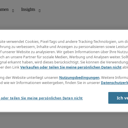
ite verwendet Cookies, Pixel-Tags und andere Tracking-Technologien, um di
hrung zu verbessern, Inhalte und Anzeigen zu personalisieren sowie Leistu
f unserer Website zu analysieren. Wir geben Informationen über Ihre Nutz
ungswesen
Info Center
ch an unsere Partner für soziale Medien, Werbung und Analysen weiter. Sollt
Jobübersicht
gnal erkannt haben, wird dieses berücksichtigt. Sie können die Verwendun
Bereich
Gehaltsübersicht
ber den Link
Verkaufen oder teilen Sie meine persönlichen Daten nicht
abl
E-Learning
Newsletter
ng der Website unterliegt unseren
Nutzungsbedingungen
. Weitere Inform
d wie wir Informationen weitergeben, finden Sie in unserer
Datenschutzer
Ich v
oder teilen Sie meine persönlichen Daten nicht
zungsbedingungen
Cookies