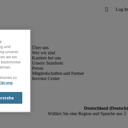
e
ng und
ung unserer
Wer wir sind
en wir ein
Karriere bei uns
g bestimmter
Unsere Standorte
ehnen.
Presse
Mitgliedschaften und Partner
ationen zu
Investor Center
klärung
.
erstehe