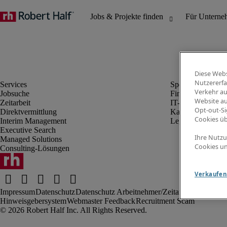
Diese Webs
Nutzererfa
Verkehr au
Jobsuche
Finanz- & Rechn
Website au
Zeitarbeit
IT-Bereich
Opt-out-Si
Direktvermittlung
Kaufmännischer 
Cookies ü
Interim Management
Legal
Executive Search
Ihre Nutzu
Managed Solutions
Cookies un
Consulting-Lösungen
Verkaufen 
Impressum
Datenschutz
Datenschutz Arbeitnehmer/Zeitarbeitskräfte
Nut
Hinweisgebersystem
Webmaster Feedback
Recruitment Scam