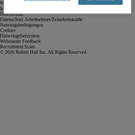
Impressum
Datenschutz
Datenschutz Arbeitnehmer/Zeitarbeitskräfte
Nutzungsbedingungen
Cookies
Hinweisgebersystem
Webmaster Feedback
Recruitment Scam