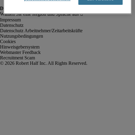
Impressum
Datenschutz
Datenschutz Arbeitnehmer/Zeitarbeitskräfte
Nutzungsbedingungen
Cookies
Hinweisgebersystem
Webmaster Feedback
Recruitment Scam