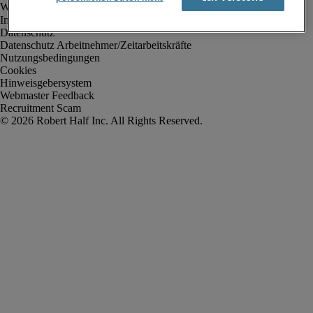
Impressum
Datenschutz
Datenschutz Arbeitnehmer/Zeitarbeitskräfte
Nutzungsbedingungen
Cookies
Hinweisgebersystem
Webmaster Feedback
Recruitment Scam