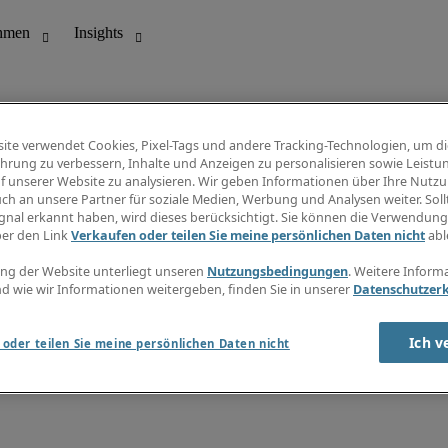
ite verwendet Cookies, Pixel-Tags und andere Tracking-Technologien, um di
hrung zu verbessern, Inhalte und Anzeigen zu personalisieren sowie Leistu
f unserer Website zu analysieren. Wir geben Informationen über Ihre Nutz
ungswesen
Info Center
ch an unsere Partner für soziale Medien, Werbung und Analysen weiter. Sollt
Jobübersicht
gnal erkannt haben, wird dieses berücksichtigt. Sie können die Verwendun
Bereich
Gehaltsübersicht
ber den Link
Verkaufen oder teilen Sie meine persönlichen Daten nicht
abl
E-Learning
Newsletter
ng der Website unterliegt unseren
Nutzungsbedingungen
. Weitere Inform
d wie wir Informationen weitergeben, finden Sie in unserer
Datenschutzer
Ich v
oder teilen Sie meine persönlichen Daten nicht
zungsbedingungen
Cookies