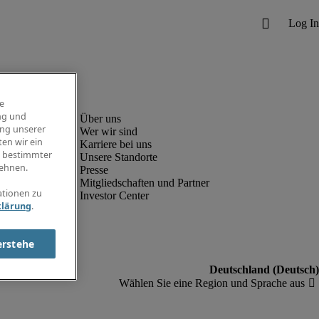
e
ng und
ung unserer
Wer wir sind
en wir ein
Karriere bei uns
g bestimmter
Unsere Standorte
ehnen.
Presse
Mitgliedschaften und Partner
ationen zu
Investor Center
klärung
.
erstehe