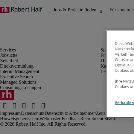
Diese Webs
Nutzererfa
Verkehr au
Jobsuche
Finanz- & Rechn
Website au
Zeitarbeit
IT-Bereich
Opt-out-Si
Direktvermittlung
Kaufmännischer 
Cookies ü
Interim Management
Legal
Executive Search
Ihre Nutzu
Managed Solutions
Cookies un
Consulting-Lösungen
Verkaufen 
Impressum
Datenschutz
Datenschutz Arbeitnehmer/Zeitarbeitskräfte
Nut
Hinweisgebersystem
Webmaster Feedback
Recruitment Scam