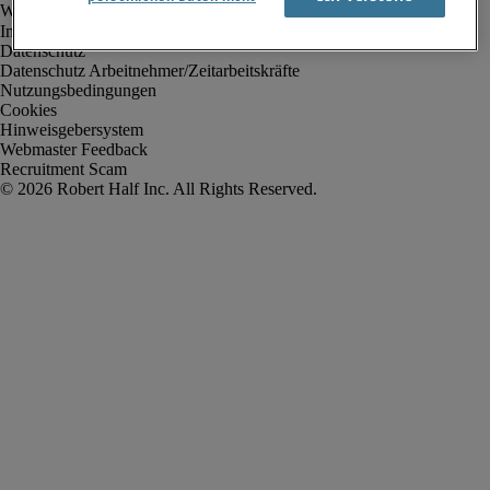
Impressum
Datenschutz
Datenschutz Arbeitnehmer/Zeitarbeitskräfte
Nutzungsbedingungen
Cookies
Hinweisgebersystem
Webmaster Feedback
Recruitment Scam