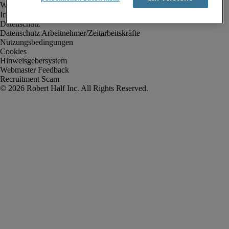
Impressum
Datenschutz
Datenschutz Arbeitnehmer/Zeitarbeitskräfte
Nutzungsbedingungen
Cookies
Hinweisgebersystem
Webmaster Feedback
Recruitment Scam