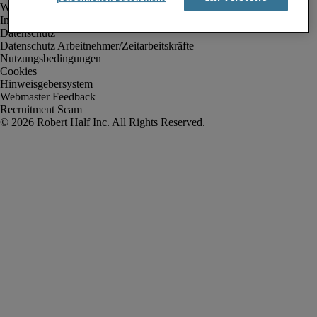
Impressum
Datenschutz
Datenschutz Arbeitnehmer/Zeitarbeitskräfte
Nutzungsbedingungen
Cookies
Hinweisgebersystem
Webmaster Feedback
Recruitment Scam