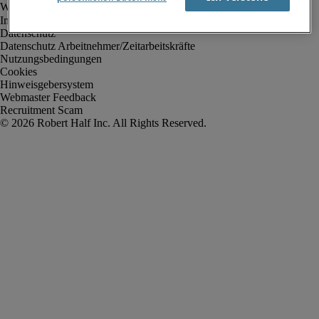
Impressum
Datenschutz
Datenschutz Arbeitnehmer/Zeitarbeitskräfte
Nutzungsbedingungen
Cookies
Hinweisgebersystem
Webmaster Feedback
Recruitment Scam