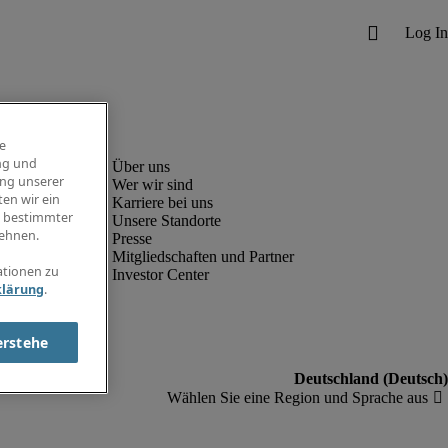
e
ng und
ung unserer
Wer wir sind
en wir ein
Karriere bei uns
g bestimmter
Unsere Standorte
ehnen.
Presse
Mitgliedschaften und Partner
ationen zu
Investor Center
klärung
.
erstehe