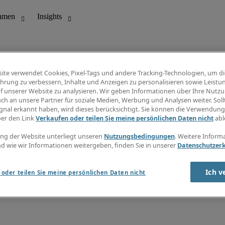
ite verwendet Cookies, Pixel-Tags und andere Tracking-Technologien, um di
hrung zu verbessern, Inhalte und Anzeigen zu personalisieren sowie Leistu
f unserer Website zu analysieren. Wir geben Informationen über Ihre Nutz
ungswesen
Info Center
ch an unsere Partner für soziale Medien, Werbung und Analysen weiter. Sollt
Jobübersicht
gnal erkannt haben, wird dieses berücksichtigt. Sie können die Verwendun
Bereich
Gehaltsübersicht
ber den Link
Verkaufen oder teilen Sie meine persönlichen Daten nicht
abl
E-Learning
Newsletter
ng der Website unterliegt unseren
Nutzungsbedingungen
. Weitere Inform
d wie wir Informationen weitergeben, finden Sie in unserer
Datenschutzer
Ich v
oder teilen Sie meine persönlichen Daten nicht
zungsbedingungen
Cookies