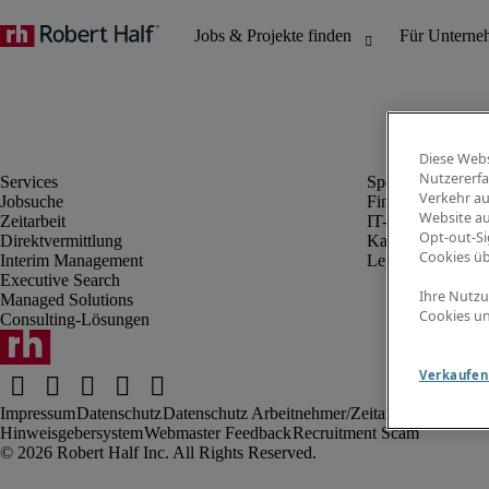
Diese Webs
Nutzererfa
Verkehr au
Jobsuche
Finanz- & Rechn
Website au
Zeitarbeit
IT-Bereich
Opt-out-Si
Direktvermittlung
Kaufmännischer 
Cookies ü
Interim Management
Legal
Executive Search
Ihre Nutzu
Managed Solutions
Cookies un
Consulting-Lösungen
Verkaufen 
Impressum
Datenschutz
Datenschutz Arbeitnehmer/Zeitarbeitskräfte
Nut
Hinweisgebersystem
Webmaster Feedback
Recruitment Scam