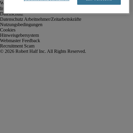
Impressum
Datenschutz
Datenschutz Arbeitnehmer/Zeitarbeitskräfte
Nutzungsbedingungen
Cookies
Hinweisgebersystem
Webmaster Feedback
Recruitment Scam