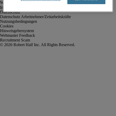
Impressum
Datenschutz
Datenschutz Arbeitnehmer/Zeitarbeitskräfte
Nutzungsbedingungen
Cookies
Hinweisgebersystem
Webmaster Feedback
Recruitment Scam