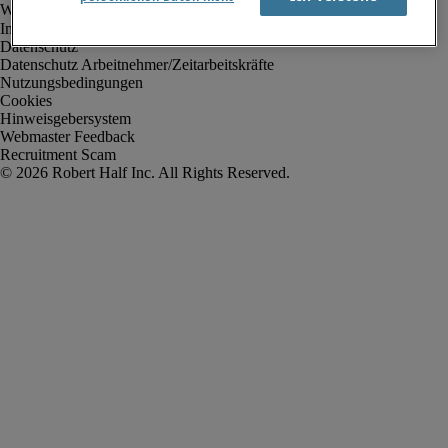
Impressum
Datenschutz
Datenschutz Arbeitnehmer/Zeitarbeitskräfte
Nutzungsbedingungen
Cookies
Hinweisgebersystem
Webmaster Feedback
Recruitment Scam