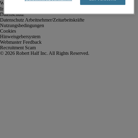
Impressum
Datenschutz
Datenschutz Arbeitnehmer/Zeitarbeitskräfte
Nutzungsbedingungen
Cookies
Hinweisgebersystem
Webmaster Feedback
Recruitment Scam