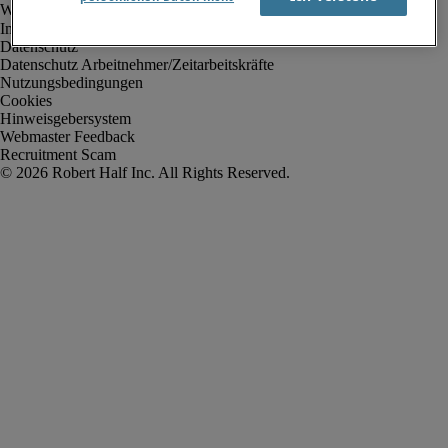
Impressum
Datenschutz
Datenschutz Arbeitnehmer/Zeitarbeitskräfte
Nutzungsbedingungen
Cookies
Hinweisgebersystem
Webmaster Feedback
Recruitment Scam