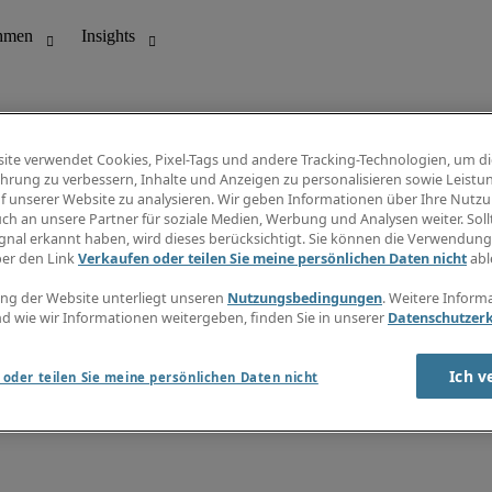
ite verwendet Cookies, Pixel-Tags und andere Tracking-Technologien, um di
hrung zu verbessern, Inhalte und Anzeigen zu personalisieren sowie Leistu
f unserer Website zu analysieren. Wir geben Informationen über Ihre Nutz
ungswesen
Info Center
ch an unsere Partner für soziale Medien, Werbung und Analysen weiter. Sollt
Jobübersicht
gnal erkannt haben, wird dieses berücksichtigt. Sie können die Verwendun
Bereich
Gehaltsübersicht
ber den Link
Verkaufen oder teilen Sie meine persönlichen Daten nicht
abl
E-Learning
Newsletter
ng der Website unterliegt unseren
Nutzungsbedingungen
. Weitere Inform
d wie wir Informationen weitergeben, finden Sie in unserer
Datenschutzer
Ich v
oder teilen Sie meine persönlichen Daten nicht
zungsbedingungen
Cookies