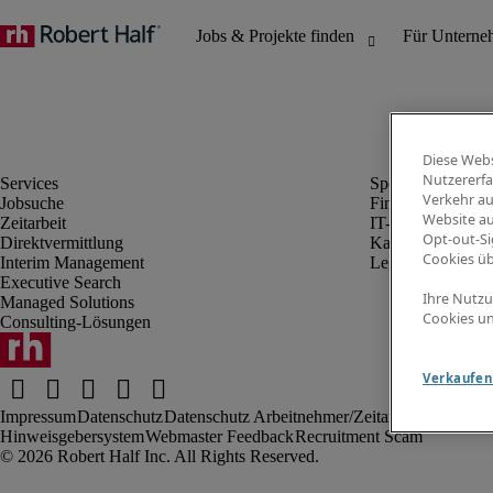
Diese Webs
Nutzererfa
Verkehr au
Jobsuche
Finanz- & Rechn
Website au
Zeitarbeit
IT-Bereich
Opt-out-Si
Direktvermittlung
Kaufmännischer 
Cookies ü
Interim Management
Legal
Executive Search
Ihre Nutzu
Managed Solutions
Cookies un
Consulting-Lösungen
Verkaufen 
Impressum
Datenschutz
Datenschutz Arbeitnehmer/Zeitarbeitskräfte
Nut
Hinweisgebersystem
Webmaster Feedback
Recruitment Scam