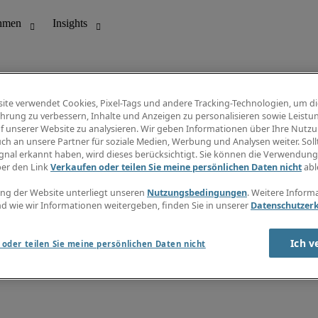
ite verwendet Cookies, Pixel-Tags und andere Tracking-Technologien, um di
hrung zu verbessern, Inhalte und Anzeigen zu personalisieren sowie Leistu
f unserer Website zu analysieren. Wir geben Informationen über Ihre Nutz
ungswesen
Info Center
ch an unsere Partner für soziale Medien, Werbung und Analysen weiter. Sollt
Jobübersicht
gnal erkannt haben, wird dieses berücksichtigt. Sie können die Verwendun
Bereich
Gehaltsübersicht
ber den Link
Verkaufen oder teilen Sie meine persönlichen Daten nicht
abl
E-Learning
Newsletter
ng der Website unterliegt unseren
Nutzungsbedingungen
. Weitere Inform
d wie wir Informationen weitergeben, finden Sie in unserer
Datenschutzer
Ich v
oder teilen Sie meine persönlichen Daten nicht
zungsbedingungen
Cookies