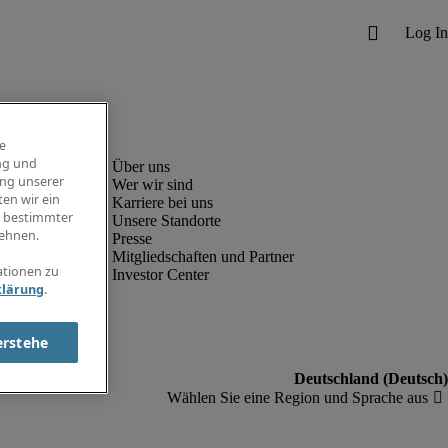
e
ng und
ung unserer
Wer wir sind
en wir ein
Karriere bei uns
g bestimmter
Unsere Standorte
ehnen.
Presse
Mitgliedschaften und Partner
ationen zu
Investor Center
klärung
.
erstehe