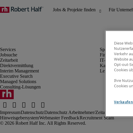
Diese Webs
Nutzererfa
Verkehr au
Jobsuche
Finanz- & Rechn
Website au
Zeitarbeit
IT-Bereich
Opt-out-Si
Direktvermittlung
Kaufmännischer 
Cookies ü
Interim Management
Legal
Executive Search
Ihre Nutzu
Managed Solutions
Cookies un
Consulting-Lösungen
Verkaufen 
Impressum
Datenschutz
Datenschutz Arbeitnehmer/Zeitarbeitskräfte
Nut
Hinweisgebersystem
Webmaster Feedback
Recruitment Scam