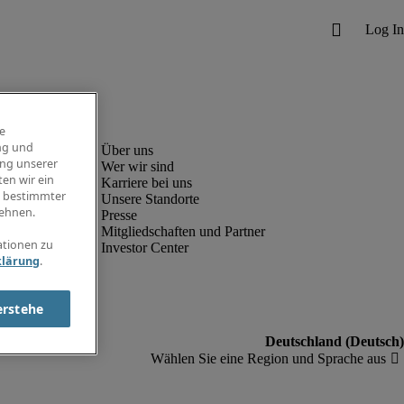
e
ng und
ung unserer
Wer wir sind
en wir ein
Karriere bei uns
g bestimmter
Unsere Standorte
ehnen.
Presse
Mitgliedschaften und Partner
ationen zu
Investor Center
klärung
.
erstehe