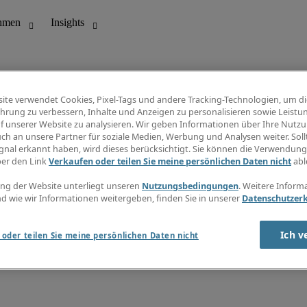
ite verwendet Cookies, Pixel-Tags und andere Tracking-Technologien, um di
hrung zu verbessern, Inhalte und Anzeigen zu personalisieren sowie Leistu
f unserer Website zu analysieren. Wir geben Informationen über Ihre Nutz
ungswesen
Info Center
ch an unsere Partner für soziale Medien, Werbung und Analysen weiter. Sollt
Jobübersicht
gnal erkannt haben, wird dieses berücksichtigt. Sie können die Verwendun
Bereich
Gehaltsübersicht
ber den Link
Verkaufen oder teilen Sie meine persönlichen Daten nicht
abl
E-Learning
Newsletter
ng der Website unterliegt unseren
Nutzungsbedingungen
. Weitere Inform
d wie wir Informationen weitergeben, finden Sie in unserer
Datenschutzer
Ich v
oder teilen Sie meine persönlichen Daten nicht
zungsbedingungen
Cookies