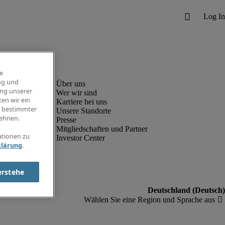
e
ng und
ung unserer
Wer wir sind
en wir ein
Karriere bei uns
g bestimmter
Unsere Standorte
ehnen.
Presse
Mitgliedschaften und Partner
ationen zu
Investor Center
klärung
.
erstehe