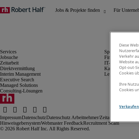
Diese Webs
Nutzererfa
Verkehr au
Jobsuche
Finanz- & Rechn
Website au
Zeitarbeit
IT-Bereich
Opt-out-Si
Direktvermittlung
Kaufmännischer 
Cookies ü
Interim Management
Legal
Executive Search
Ihre Nutzu
Managed Solutions
Cookies un
Consulting-Lösungen
Verkaufen 
Impressum
Datenschutz
Datenschutz Arbeitnehmer/Zeitarbeitskräfte
Nut
Hinweisgebersystem
Webmaster Feedback
Recruitment Scam