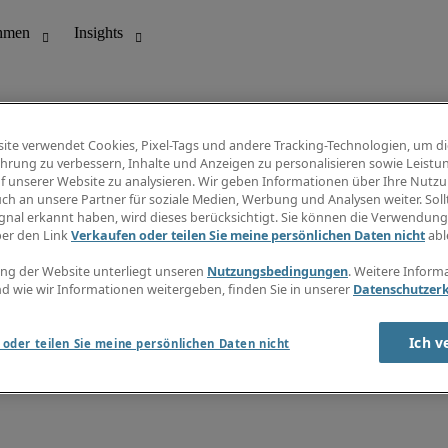
ite verwendet Cookies, Pixel-Tags und andere Tracking-Technologien, um di
hrung zu verbessern, Inhalte und Anzeigen zu personalisieren sowie Leistu
f unserer Website zu analysieren. Wir geben Informationen über Ihre Nutz
ungswesen
Info Center
ch an unsere Partner für soziale Medien, Werbung und Analysen weiter. Sollt
Jobübersicht
gnal erkannt haben, wird dieses berücksichtigt. Sie können die Verwendun
Bereich
Gehaltsübersicht
ber den Link
Verkaufen oder teilen Sie meine persönlichen Daten nicht
abl
E-Learning
Newsletter
ng der Website unterliegt unseren
Nutzungsbedingungen
. Weitere Inform
d wie wir Informationen weitergeben, finden Sie in unserer
Datenschutzer
Ich v
oder teilen Sie meine persönlichen Daten nicht
zungsbedingungen
Cookies