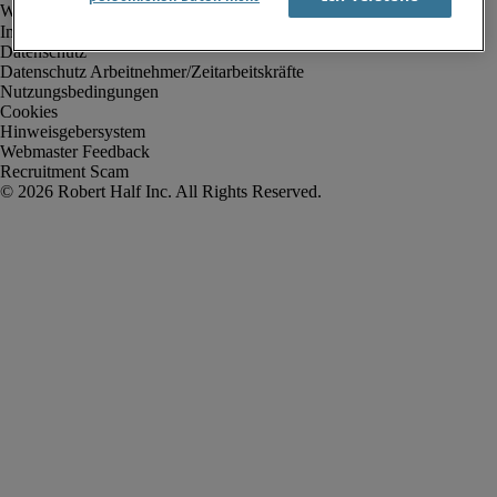
Impressum
Datenschutz
Datenschutz Arbeitnehmer/Zeitarbeitskräfte
Nutzungsbedingungen
Cookies
Hinweisgebersystem
Webmaster Feedback
Recruitment Scam