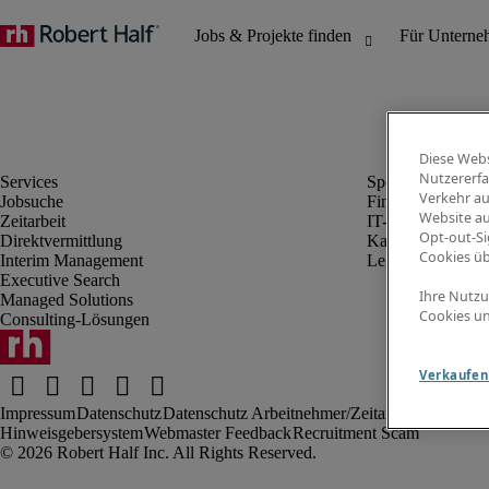
Diese Webs
Nutzererfa
Verkehr au
Jobsuche
Finanz- & Rechn
Website au
Zeitarbeit
IT-Bereich
Opt-out-Si
Direktvermittlung
Kaufmännischer 
Cookies ü
Interim Management
Legal
Executive Search
Ihre Nutzu
Managed Solutions
Cookies un
Consulting-Lösungen
Verkaufen 
Impressum
Datenschutz
Datenschutz Arbeitnehmer/Zeitarbeitskräfte
Nut
Hinweisgebersystem
Webmaster Feedback
Recruitment Scam