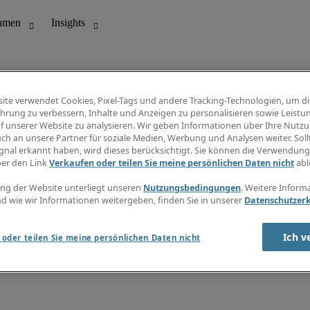
ite verwendet Cookies, Pixel-Tags und andere Tracking-Technologien, um di
hrung zu verbessern, Inhalte und Anzeigen zu personalisieren sowie Leistu
f unserer Website zu analysieren. Wir geben Informationen über Ihre Nutz
ungswesen
Info Center
ch an unsere Partner für soziale Medien, Werbung und Analysen weiter. Sollt
Jobübersicht
gnal erkannt haben, wird dieses berücksichtigt. Sie können die Verwendun
Bereich
Gehaltsübersicht
ber den Link
Verkaufen oder teilen Sie meine persönlichen Daten nicht
abl
E-Learning
Newsletter
ng der Website unterliegt unseren
Nutzungsbedingungen
. Weitere Inform
d wie wir Informationen weitergeben, finden Sie in unserer
Datenschutzer
Ich v
oder teilen Sie meine persönlichen Daten nicht
zungsbedingungen
Cookies