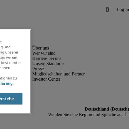
e
ng und
ung unserer
Wer wir sind
en wir ein
Karriere bei uns
g bestimmter
Unsere Standorte
ehnen.
Presse
Mitgliedschaften und Partner
ationen zu
Investor Center
klärung
.
erstehe