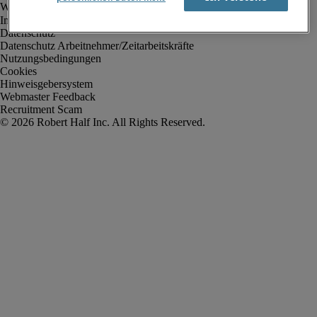
Impressum
Datenschutz
Datenschutz Arbeitnehmer/Zeitarbeitskräfte
Nutzungsbedingungen
Cookies
Hinweisgebersystem
Webmaster Feedback
Recruitment Scam