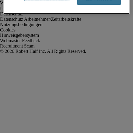
Impressum
Datenschutz
Datenschutz Arbeitnehmer/Zeitarbeitskräfte
Nutzungsbedingungen
Cookies
Hinweisgebersystem
Webmaster Feedback
Recruitment Scam