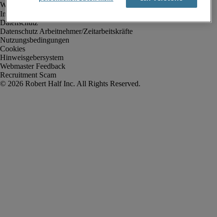
Impressum
Datenschutz
Datenschutz Arbeitnehmer/Zeitarbeitskräfte
Nutzungsbedingungen
Cookies
Hinweisgebersystem
Webmaster Feedback
Recruitment Scam