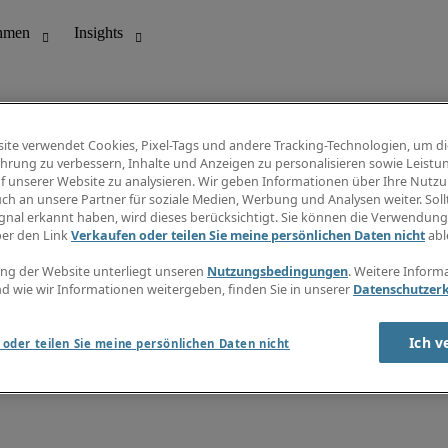
ite verwendet Cookies, Pixel-Tags und andere Tracking-Technologien, um di
hrung zu verbessern, Inhalte und Anzeigen zu personalisieren sowie Leistu
f unserer Website zu analysieren. Wir geben Informationen über Ihre Nutz
ungswesen
Info Center
ch an unsere Partner für soziale Medien, Werbung und Analysen weiter. Sollt
Jobübersicht
gnal erkannt haben, wird dieses berücksichtigt. Sie können die Verwendun
Bereich
Gehaltsübersicht
ber den Link
Verkaufen oder teilen Sie meine persönlichen Daten nicht
abl
E-Learning
Newsletter
ng der Website unterliegt unseren
Nutzungsbedingungen
. Weitere Inform
d wie wir Informationen weitergeben, finden Sie in unserer
Datenschutzer
Ich v
oder teilen Sie meine persönlichen Daten nicht
zungsbedingungen
Cookies