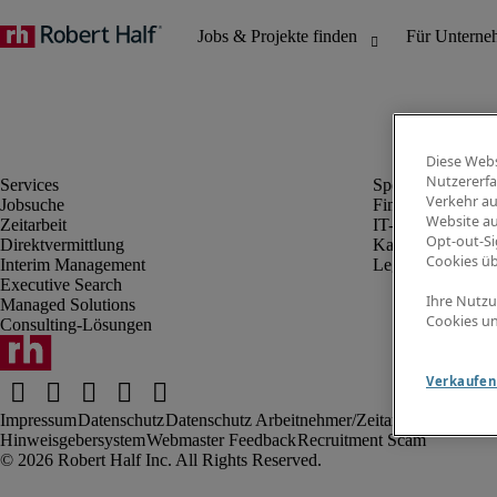
Diese Webs
Nutzererfa
Verkehr au
Jobsuche
Finanz- & Rechn
Website au
Zeitarbeit
IT-Bereich
Opt-out-Si
Direktvermittlung
Kaufmännischer 
Cookies ü
Interim Management
Legal
Executive Search
Ihre Nutzu
Managed Solutions
Cookies un
Consulting-Lösungen
Verkaufen 
Impressum
Datenschutz
Datenschutz Arbeitnehmer/Zeitarbeitskräfte
Nut
Hinweisgebersystem
Webmaster Feedback
Recruitment Scam