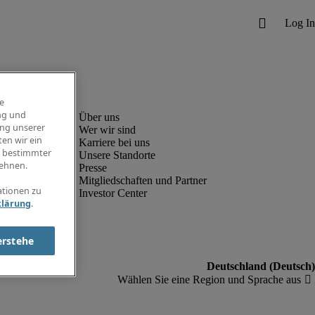
e
ng und
ung unserer
Wer wir sind
en wir ein
Karriere bei uns
g bestimmter
Unsere Standorte
ehnen.
Presse
Mitgliedschaften und Partner
ationen zu
Investor Center
klärung
.
erstehe