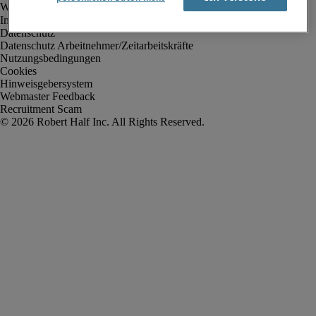
Impressum
Datenschutz
Datenschutz Arbeitnehmer/Zeitarbeitskräfte
Nutzungsbedingungen
Cookies
Hinweisgebersystem
Webmaster Feedback
Recruitment Scam