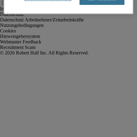
Impressum
Datenschutz
Datenschutz Arbeitnehmer/Zeitarbeitskräfte
Nutzungsbedingungen
Cookies
Hinweisgebersystem
Webmaster Feedback
Recruitment Scam