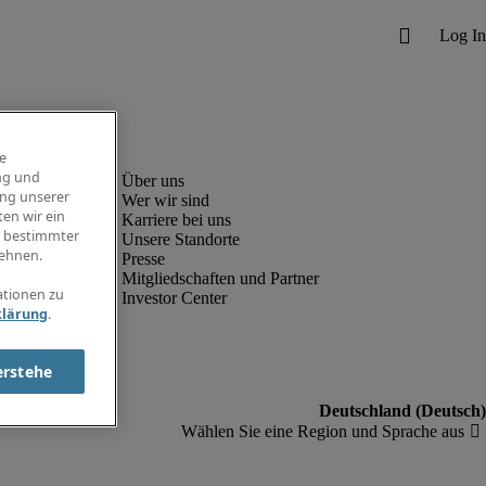
e
ng und
ung unserer
Wer wir sind
en wir ein
Karriere bei uns
g bestimmter
Unsere Standorte
ehnen.
Presse
Mitgliedschaften und Partner
ationen zu
Investor Center
klärung
.
erstehe