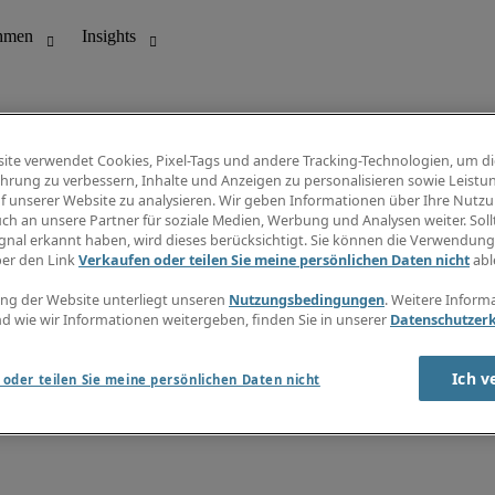
ite verwendet Cookies, Pixel-Tags und andere Tracking-Technologien, um di
hrung zu verbessern, Inhalte und Anzeigen zu personalisieren sowie Leistu
f unserer Website zu analysieren. Wir geben Informationen über Ihre Nutz
ungswesen
Info Center
ch an unsere Partner für soziale Medien, Werbung und Analysen weiter. Sollt
Jobübersicht
gnal erkannt haben, wird dieses berücksichtigt. Sie können die Verwendun
Bereich
Gehaltsübersicht
ber den Link
Verkaufen oder teilen Sie meine persönlichen Daten nicht
abl
E-Learning
Newsletter
ng der Website unterliegt unseren
Nutzungsbedingungen
. Weitere Inform
d wie wir Informationen weitergeben, finden Sie in unserer
Datenschutzer
Ich v
oder teilen Sie meine persönlichen Daten nicht
zungsbedingungen
Cookies