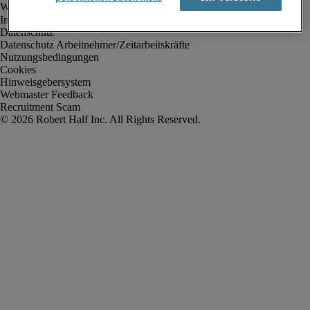
Impressum
Datenschutz
Datenschutz Arbeitnehmer/Zeitarbeitskräfte
Nutzungsbedingungen
Cookies
Hinweisgebersystem
Webmaster Feedback
Recruitment Scam