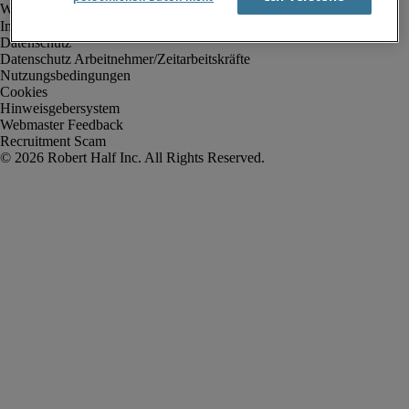
Impressum
Datenschutz
Datenschutz Arbeitnehmer/Zeitarbeitskräfte
Nutzungsbedingungen
Cookies
Hinweisgebersystem
Webmaster Feedback
Recruitment Scam