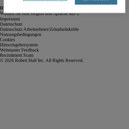
Impressum
Datenschutz
Datenschutz Arbeitnehmer/Zeitarbeitskräfte
Nutzungsbedingungen
Cookies
Hinweisgebersystem
Webmaster Feedback
Recruitment Scam